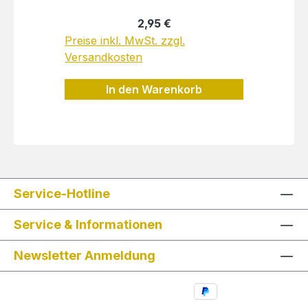
Wingee Vorderrad-Winkel am
Regulärer Preis:
2,95 €
Gewinde des Gabelkopfes.
Preise inkl. MwSt. zzgl.
Lieferumfang: 1 Stk.:
Versandkosten
Zylinderkopfschraube M6x14,
verzinkt schwarz, RoHS Konform
In den Warenkorb
1 Stk.: M6 Unterlegscheibe,
verzinkt schwarz Hersteller:
Herkelmann-Bikes GmbH, Am
Rosengarten 7, 23701 Eutin,
kontakt@byherkelmann.de
Service-Hotline
Service & Informationen
Newsletter Anmeldung