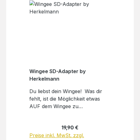
Wingee SD-Adapter by
Herkelmann
Du liebst dein Wingee! Was dir
fehlt, ist die Möglichkeit etwas
AUF dem Wingee zu
befestigen. Wir haben den Wingee
Schraub Dran - Adapter für dich
Regulärer Preis:
19,90 €
im Programm. Der Adapter aus
Preise inkl. MwSt. zzgl.
Kunststoff passt auf dein Wingee,