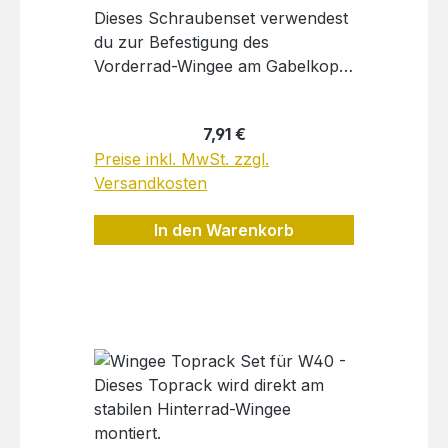
Dieses Schraubenset verwendest
n.de
du zur Befestigung des
Vorderrad-Wingee am Gabelkopf.
Lieferumfang: M6x50 und M6x70
Zylinderkopfschraube Torx 30,
Regulärer Preis:
7,91 €
2x M6 Unterlegscheiben, M6
Preise inkl. MwSt. zzgl.
Sechskantmutter
Versandkosten
selbstsicherndHersteller:Herkelm
ann-Bikes GmbH i.L., Hochmode
In den Warenkorb
29b, 24321
Lütjenburgkontakt@byherkelman
n.de