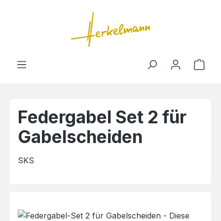
Zum Hauptinhalt springen
Ware
Federgabel Set 2 für
Gabelscheiden
SKS
Bildergalerie überspringen