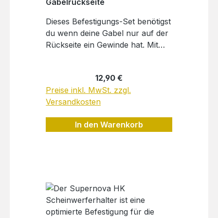
Gabelrückseite
Dieses Befestigungs-Set benötigst
du wenn deine Gabel nur auf der
Rückseite ein Gewinde hat. Mit
diesem Set befestigst du die
Vorderrad-Streben an diesem
Regulärer Preis:
12,90 €
Gewinde. Lieferumfang: 2 Stk.:
Preise inkl. MwSt. zzgl.
Augenschraube M5 2 Stk.:
Versandkosten
Zylinderkopfschraube M5 x 16
mm Torx 25 2 Stk.:
In den Warenkorb
Unterlegscheibe M5 10×5,3 2
Stk.: Sechskantmutter 2 Stk.:
Sechskantmutter selbstsichernd
M5 1Stk.: Zylinderkopfschraube
M6x14 1Stk.: Unterlegscheibe
M6Hersteller:Herkelmann-Bikes
GmbHAm Rosengarten 723701
Eutinkontakt@byherkelmann.de