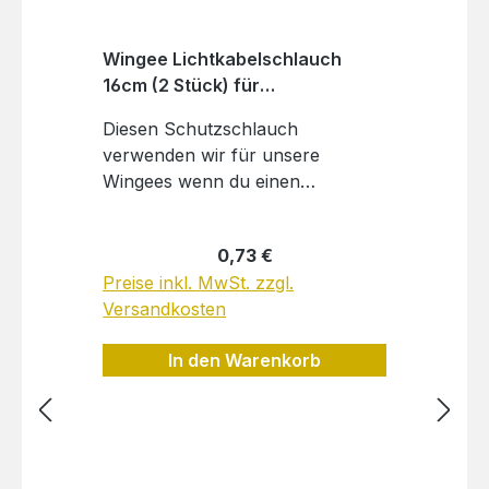
Wingee Lichtkabelschlauch
16cm (2 Stück) für
Scheinwerferlichtkabel
Diesen Schutzschlauch
verwenden wir für unsere
Wingees wenn du einen
Scheinwerfer gewählt hast. Den
Schlauch kann man ganz einfach
Regulärer Preis:
0,73 €
im offenen Profil-Kanal des
Preise inkl. MwSt. zzgl.
Wingees verlegen. Dank des
Versandkosten
Schutzschlauches sitzt das Kabel
dann bombenfest! Du bekommst
In den Warenkorb
2 Schutzschläuche von je 16cm
Länge.