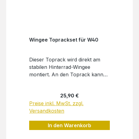
Wingee Toprackset für W40
Dieser Toprack wird direkt am
stabilen Hinterrad-Wingee
montiert. An den Toprack kannst
du alle herkömmlichen
Fahrradtaschen mit Haken-
Regulärer Preis:
25,90 €
Befestigung anbringen. Außerdem
Preise inkl. MwSt. zzgl.
kannst du natürlich
Versandkosten
Gepäckträgertaschen mit
Klettverschuss befestigen oder
In den Warenkorb
auch etwas obendrauf mit Straps
befestigen.Du kannst natürlich