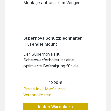
Supernova Schutzblechhalter
HK Fender Mount
Der Supernova HK
Scheinwerferhalter ist eine
optimierte Befestigung für die
Montage eines Supernova-
Scheinwerfers auf unserem
Regulärer Preis:
19,90 €
Wingee. Dieser Halter bietet
Preise inkl. MwSt. zzgl.
keinen Platz für die
Versandkosten
Frontreflektormontage direkt am
Scheinwerfer! Der Halter
In den Warenkorb
funktioniert nicht mit Supernova