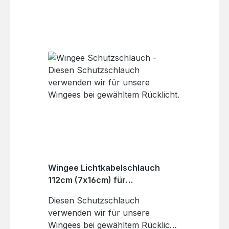
Scheinwerfern die die Halter-
Aufnahme hinten haben, wie zum
Beispiel M99, Mini 3 Pro, ...
Hersteller: SUPERNOVA DESIGN
GMBHIndustriestr.. 2679194
GundelfingenDeutschland E-Mail:
INFO@SUPERNOVA-
LIGHTS.COM
Wingee Lichtkabelschlauch
112cm (7x16cm) für
Rücklichtkabel
Diesen Schutzschlauch
verwenden wir für unsere
Wingees bei gewähltem Rücklicht.