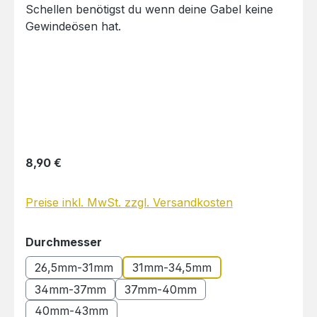
Regulärer Preis:
8,90 €
Preise inkl. MwSt. zzgl. Versandkosten
auswählen
Durchmesser
26,5mm-31mm
31mm-34,5mm
34mm-37mm
37mm-40mm
40mm-43mm