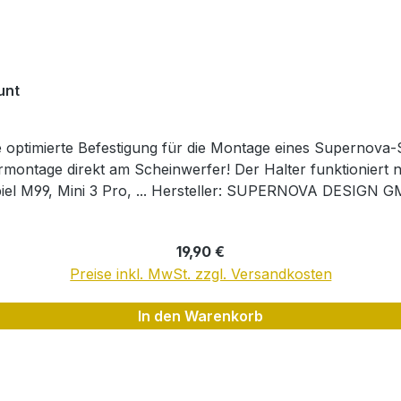
unt
e optimierte Befestigung für die Montage eines Supernova
tormontage direkt am Scheinwerfer! Der Halter funktioniert
iel M99, Mini 3 Pro, ... Hersteller: SUPERNOVA DESIGN GM
SUPERNOVA-LIGHTS.COM
Regulärer Preis:
19,90 €
Preise inkl. MwSt. zzgl. Versandkosten
In den Warenkorb