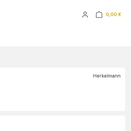
Ware
0,00 €
Herkelmann
eis: