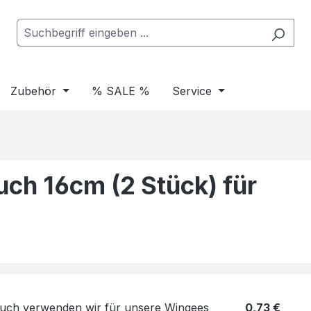
Zubehör
% SALE %
Service
ch 16cm (2 Stück) für
Regulärer Pr
0,73 €