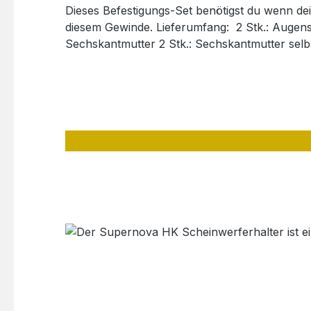
Dieses Befestigungs-Set benötigst du wenn dei
diesem Gewinde. Lieferumfang: 2 Stk.: Augenschraube M5 2 Stk.: Zylinderkopfschraube M5 x 16 mm Torx 25 2 Stk.: Unterlegscheibe M5 10×5,3 2 Stk.:
Sechskantmutter 2 Stk.: Sechskantmutter selb
Bikes GmbHAm Rosengarten 723701 Eutinkon