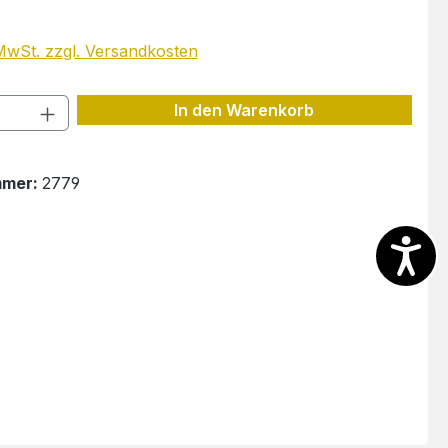
 MwSt. zzgl. Versandkosten
Anzahl: Gib den gewünschten Wert ein 
In den Warenkorb
mmer:
2779