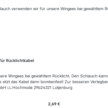
ür Rücklichtkabel
ere Wingees bei gewähltem Rücklicht. Den Schlauch kann 
sitzt das Kabel dann bombenfest! Zur besseren Verlegbar
mbH i.L.Hochmode 29b24321 Lütjenburg
Regulärer Preis:
2,69 €