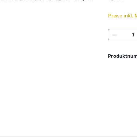
Preise inkl.
Produkt 
Produktnu