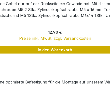
ne Gabel nur auf der Rückseite ein Gewinde hat. Mit diese
stsichernd M5 1Stk.: Zylinderkopfschraube M6x14 1Stk.: 
takt@byherkelmann.de
Regulärer Preis:
12,90 €
Preise inkl. MwSt. zzgl. Versandkosten
In den Warenkorb