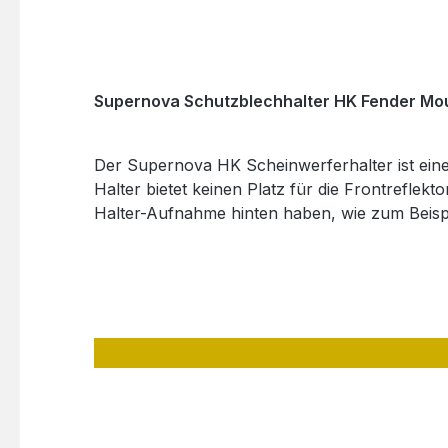
Supernova Schutzblechhalter HK Fender Mo
Der Supernova HK Scheinwerferhalter ist ein
Halter bietet keinen Platz für die Frontreflek
Halter-Aufnahme hinten haben, wie zum Beisp
GundelfingenDeutschland E-Mail: INFO@