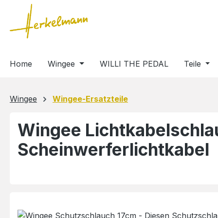
m Hauptinhalt springen
Zur Suche springen
Zur Hauptnavigation springen
Home
Wingee
WILLI THE PEDAL
Teile
Wingee
Wingee-Ersatzteile
Wingee Lichtkabelschlau
Scheinwerferlichtkabel
Bildergalerie überspringen