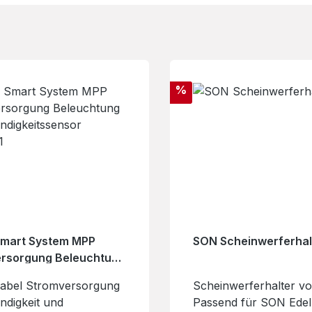
Rabatt
%
mart System MPP
SON Scheinwerferhal
rsorgung Beleuchtung
ndigkeitssensor
abel Stromversorgung
Scheinwerferhalter v
1
ndigkeit und
Passend für SON Ede