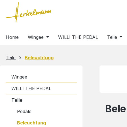
m Hauptinhalt springen
Zur Suche springen
Zur Hauptnavigation springen
Home
Wingee
WILLI THE PEDAL
Teile
Teile
Beleuchtung
Wingee
WILLI THE PEDAL
Teile
Bel
Pedale
Beleuchtung