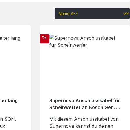
Rabatt
%
ter lang
Supernova Anschlusskabel für
Scheinwerfer an Bosch Gen. 1-
4
on SON.
Mit diesem Anschlusskabel von
lux
Supernova kannst du deinen