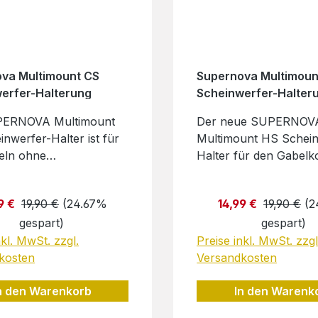
va Multimount CS
Supernova Multimoun
erfer-Halterung
Scheinwerfer-Halter
PERNOVA Multimount
Der neue SUPERNOV
nwerfer-Halter ist für
Multimount HS Schein
beln ohne
Halter für den Gabelk
bohrung. Der Halter
HS-Halter eignet sich 
elgelenkverstellung ist
für die HS33 und für 
aufspreis:
Regulärer Preis:
Verkaufspreis:
Regulärer 
9 €
19,90 €
(24.67%
14,99 €
19,90 €
(2
xiertem Aluminium und
Bremsbooster. Der Mu
gespart)
gespart)
em M6 Gewinde
HS ist mit nahezu alle
attet.Schwarz glänzend.
nkl. MwSt. zzgl.
SUPERNOVA Scheinw
Preise inkl. MwSt. zzgl
ler: SUPERNOVA
kosten
kompatibel. Der matt
Versandkosten
GMBHIndustriestr..
Halter besteht aus elo
n den Warenkorb
In den Warenk
Aluminium. Hersteller:
ingenDeutschland E-
SUPERNOVA DESIGN