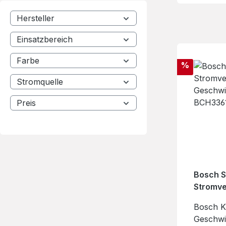
Hersteller
Einsatzbereich
Farbe
Rabatt
%
Stromquelle
Preis
Bosch S
Stromve
Geschwi
Bosch K
BCH336
Geschwi