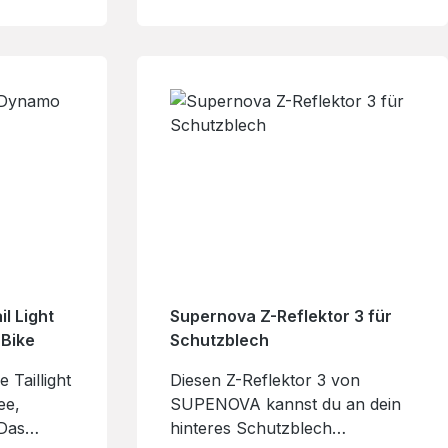
79194
haben, wie zum Beispiel M99,
and E-
Mini 3 Pro, ... Hersteller:
OVA-
SUPERNOVA DESIGN
GMBHIndustriestr.. 2679194
GundelfingenDeutschland E-
Mail: INFO@SUPERNOVA-
LIGHTS.COM
l Light
Supernova Z-Reflektor 3 für
-Bike
Schutzblech
Taillight
Diesen Z-Reflektor 3 von
ee,
SUPENOVA kannst du an dein
 Das
hinteres Schutzblech