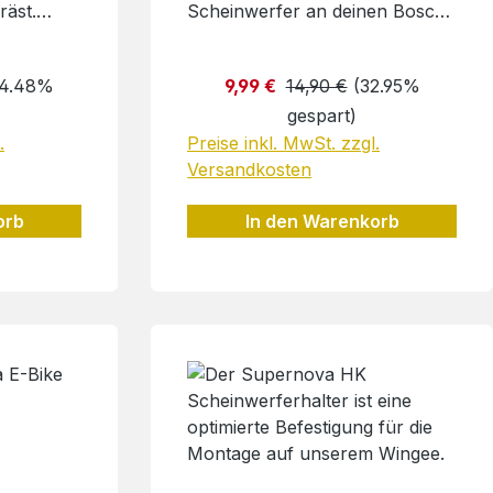
räst.
Scheinwerfer an deinen Bosch-
fang:
Motor der Generation 1-4
schwarz
anschließen.Länge 200mm,
Preis:
Verkaufspreis:
Regulärer Preis:
44.48%
9,99 €
14,90 €
(32.95%
schrauben
offene KabelendenEAN:
gespart)
1x 60mm,
4260224793362 Hersteller:
hreibe, 1
.
SUPERNOVA DESIGN
Preise inkl. MwSt. zzgl.
r
GMBHIndustriestr.. 2679194
Versandkosten
hmidt
GundelfingenDeutschland E-
orb
In den Warenkorb
traße
Mail: INFO@SUPERNOVA-
LIGHTS.COM
-Mail:
e