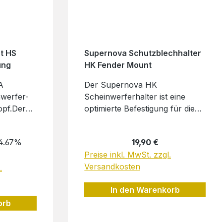
t HS
Supernova Schutzblechhalter
ung
HK Fender Mount
A
Der Supernova HK
werfer-
Scheinwerferhalter ist eine
opf.Der
optimierte Befestigung für die
ebenfalls
Montage eines Supernova-
andere
Scheinwerfers auf unserem
Preis:
Regulärer Preis:
4.67%
19,90 €
ltimount
Wingee. Dieser Halter bietet
Preise inkl. MwSt. zzgl.
n
keinen Platz für die
Versandkosten
erfern
.
Frontreflektormontage direkt
 schwarze
am Scheinwerfer! Der Halter
In den Warenkorb
xiertem
funktioniert nicht mit
orb
Supernova Scheinwerfern die
die Halter-Aufnahme hinten