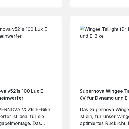
INFO@SUPERNOVA-
GMBHIndustriestr.. 26
S.COM
GundelfingenDeutschl
Mail: INFO@SUPERN
LIGHTS.COM
va v521s 100 Lux E-
Supernova Wingee Tai
heinwerfer
6V für Dynamo und E
PERNOVA V521s E-Bike
Das Supernova Wingee 
rfer ist ideal für die
ist ein, für unser Wing
gabelmontage. Das
optimiertes Rücklicht.