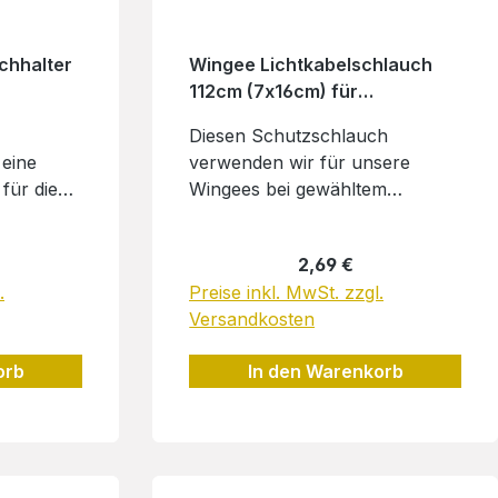
chhalter
Wingee Lichtkabelschlauch
112cm (7x16cm) für
Rücklichtkabel
Diesen Schutzschlauch
 eine
verwenden wir für unsere
für die
Wingees bei gewähltem
nova-
Rücklicht. Den Schlauch kann
serem
man ganz einfach im offenen
Preis:
Regulärer Preis:
2,69 €
bietet
Profil-Kanal des Wingees
.
Preise inkl. MwSt. zzgl.
verlegen. Dank des
Versandkosten
 direkt
Schutzschlauches sitzt das
 Halter
Kabel dann bombenfest! Zur
orb
In den Warenkorb
besseren Verlegbarkeit
ern die
bekommst du 7 einzelne Stücke
inten
mit einer Länge von ca. 7cm!
el M99,
Hersteller:Herkelmann GmbH
r:
i.L.Hochmode 29b24321