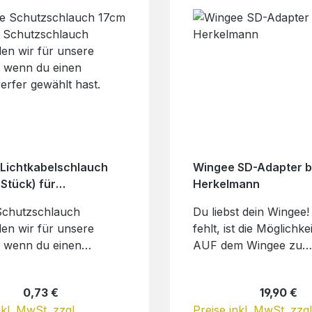
Stk.: Unterlegscheibe
SUPERNOVA DESIGN
eller:Herkelmann-Bikes
GMBHIndustriestr.. 26
 Rosengarten 723701
GundelfingenDeutschl
ntakt@byherkelmann.de
Mail: INFO@SUPERN
LIGHTS.COM
Lichtkabelschlauch
Wingee SD-Adapter b
Stück) für
Herkelmann
erferlichtkabel
Schutzschlauch
Du liebst dein Wingee!
en wir für unsere
fehlt, ist die Möglichke
 wenn du einen
AUF dem Wingee zu
erfer gewählt hast. Den
befestigen. Wir haben
h kann man ganz
Wingee Schraub Dran
Regulärer Preis:
Regulärer 
0,73 €
19,90 €
im offenen Profil-Kanal
Adapter für dich im
nkl. MwSt. zzgl.
Preise inkl. MwSt. zzgl
gees verlegen. Dank
Programm. Der Adapt