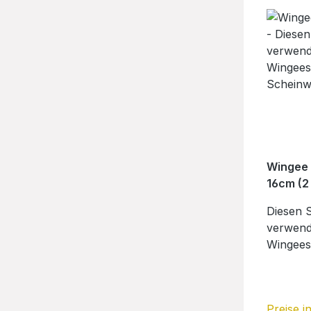
M6x14 1
M6Herst
GmbHAm
Eutinko
Wingee 
16cm (2 
Scheinw
Diesen 
verwend
Wingees
Scheinw
Schlauc
einfach 
Preise i
des Win