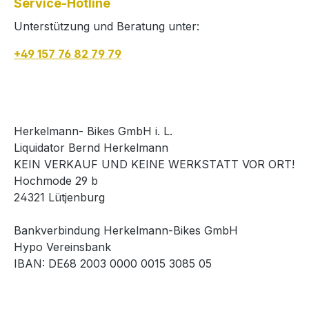
Service-Hotline
mm Torx 
Unterstützung und Beratung unter:
Zylinde
mm Torx 
+49 157 76 82 79 79
Zylinde
mm Torx
Sechska
Herstel
Herkelmann- Bikes GmbH i. L.
GmbH i.
Liquidator Bernd Herkelmann
Lütjenb
KEIN VERKAUF UND KEINE WERKSTATT VOR ORT!
nn.de
Hochmode 29 b
24321 Lütjenburg
Bankverbindung Herkelmann-Bikes GmbH
Hypo Vereinsbank
IBAN: DE68 2003 0000 0015 3085 05