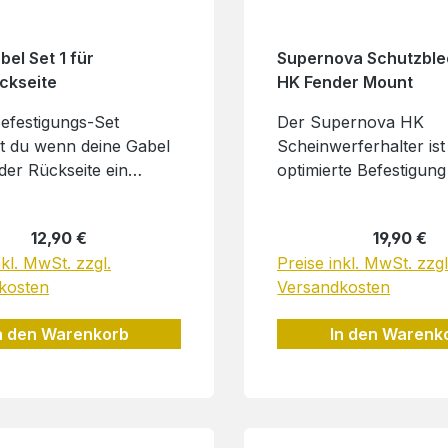
el Set 1 für
Supernova Schutzble
ckseite
HK Fender Mount
efestigungs-Set
Der Supernova HK
st du wenn deine Gabel
Scheinwerferhalter ist
der Rückseite ein
optimierte Befestigung 
hat. Mit diesem Set
Montage eines Super
st du die Vorderrad-
Scheinwerfers auf un
Regulärer Preis:
Regulärer 
12,90 €
19,90 €
 an diesem Gewinde.
Wingee. Dieser Halter 
nkl. MwSt. zzgl.
Preise inkl. MwSt. zzgl
g: 2 Stk.:
keinen Platz für die
kosten
Versandkosten
hraube M5 2 Stk.:
Frontreflektormontage
rkopfschraube M5 x 16
am Scheinwerfer! Der
n den Warenkorb
In den Warenk
25 2 Stk.:
funktioniert nicht mit
gscheibe M5 10×5,3 2
Supernova Scheinwerf
chskantmutter 2 Stk.:
die Halter-Aufnahme h
ntmutter selbstsichernd
haben, wie zum Beispi
.: Zylinderkopfschraube
Mini 3 Pro, ... Herstelle