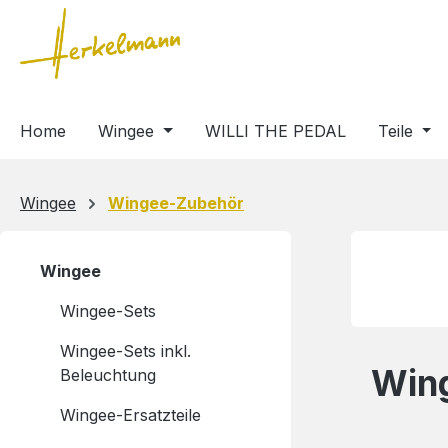
m Hauptinhalt springen
Zur Suche springen
Zur Hauptnavigation springen
Home
Wingee
WILLI THE PEDAL
Teile
Wingee
Wingee-Zubehör
Wingee
Wingee-Sets
Wingee-Sets inkl.
Win
Beleuchtung
Wingee-Ersatzteile