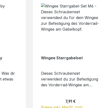
Lütjenburg
79194
and E-
OVA-
y
Wingee Starrgabelset
 Was dir
Dieses Schraubenset
it etwas
verwendest du zur Befestigung
des Vorderrad-Wingee am
 den
Gabelkopf. Lieferumfang:
 -
M6x50 und M6x70
Preis:
Regulärer Preis:
7,91 €
Zylinderkopfschraube Torx 30,
.
Preise inkl. MwSt. zzgl.
er aus
2x M6 Unterlegscheiben, M6