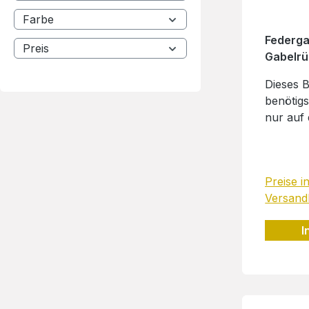
Farbe
Federgab
Preis
Gabelrü
Dieses B
benötig
nur auf 
Gewinde 
befestig
Streben
Preise i
Lieferumfan
Versand
Augensc
Zylinde
I
mm Torx 
Unterle
Stk.: Se
Sechska
M5 1Stk