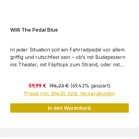
Schwarz, Silber, Rot und Blau, eloxiert.Wir
räumen unser Lager! Topkonditionen solange der
Vorrat reicht!Hersteller:Herkelmann-Bikes GmbH
i.L.Hochmode 29b24321
Willi The Pedal Blue
Lütjenburgkontakt@byherkelmann.de
In jeder Situation soll ein Fahrradpedal vor allem
griffig und rutschfest sein – ob’s mit Budapestern
ins Theater, mit Flipflops zum Strand, oder mit
Sportschuhen durch die Natur geht. Das
Problem: Viele Gummitritt- pedale werden bei
Verkaufspreis:
Regulärer Preis:
59,99 €
196,23 €
(69.43% gespart)
Nässe gefährlich rutschig. Pedale mit
Preise inkl. MwSt. zzgl. Versandkosten
Gumminoppen oder aufgeklebtem Sandpapier
nutzen sich relativ schnell ab.Die Lösung: „Willi
In den Warenkorb
The Pedal“. Willi the Pedal ist zugelassen für
Fahrräder und Pedelecs im Bereich City-Bikes,
Trekking-Bikes, MTB (Bike-Kategorie 3), Cross
Country (Bike-Kategorie 3) mit einem
Gesamtgewicht von bis zu 150 kg. Es ist endlich