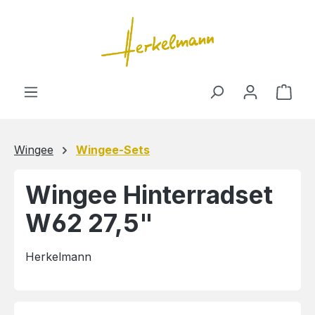
Zum Hauptinhalt springen
Ware
Wingee
Wingee-Sets
Wingee Hinterradset
W62 27,5"
Herkelmann