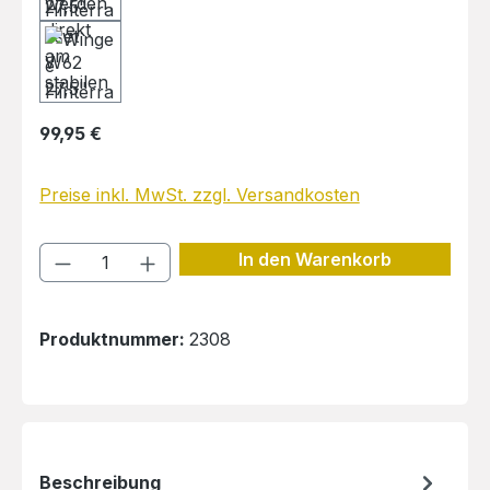
Regulärer Preis:
99,95 €
Preise inkl. MwSt. zzgl. Versandkosten
Produkt Anzahl: Gib den gewünschten 
In den Warenkorb
Produktnummer:
2308
Beschreibung