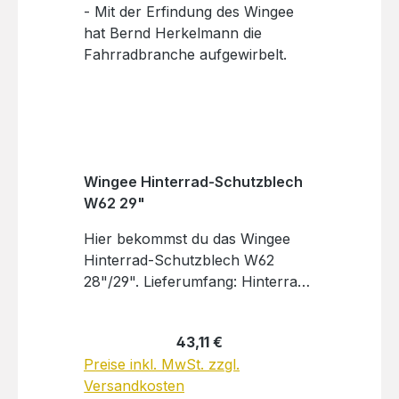
Wingee Hinterrad-Schutzblech
W62 29"
Hier bekommst du das Wingee
Hinterrad-Schutzblech W62
28"/29". Lieferumfang: Hinterrad-
Wingee (ohne
Befestigungsmaterial)Hersteller:H
Regulärer Preis:
43,11 €
erkelmann-Bikes GmbHAm
Preise inkl. MwSt. zzgl.
Rosengarten 723701
Versandkosten
Eutinkontakt@byherkelmann.de