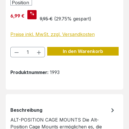
Verkaufspreis:
%
6,99 €
Regulärer Preis:
9,95 €
(29.75% gespart)
Preise inkl. MwSt. zzgl. Versandkosten
Produkt Anzahl: Gib den gewünschten 
In den Warenkorb
Produktnummer:
1993
Beschreibung
ALT-POSITION CAGE MOUNTS Die Alt-
Position Cage Mounts ermöglichen es, die