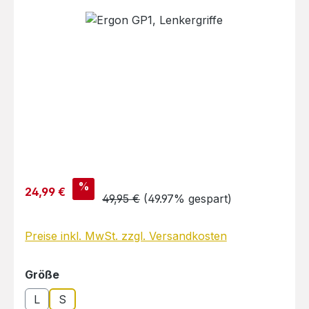
Bildergalerie überspringen
Verkaufspreis:
%
24,99 €
Regulärer Preis:
49,95 €
(49.97% gespart)
Preise inkl. MwSt. zzgl. Versandkosten
auswählen
Größe
L
S